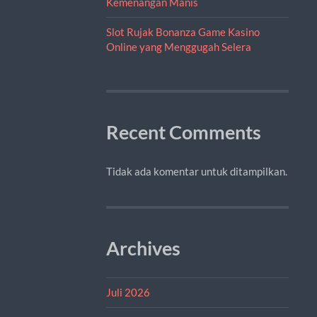
Kemenangan Manis
Slot Rujak Bonanza Game Kasino
Online yang Menggugah Selera
Recent Comments
Tidak ada komentar untuk ditampilkan.
Archives
Juli 2026