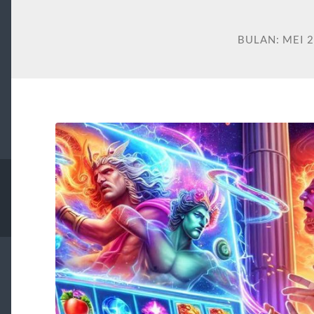
BULAN:
MEI 