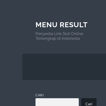
MENU RESULT
Penyedia Link Slot Online
Terlengkap di Indonesia
CARI
Cari