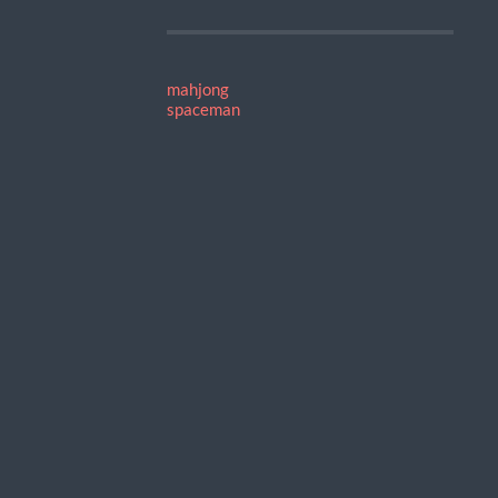
mahjong
spaceman