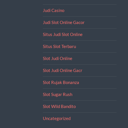
Judi Casino
Judi Slot Online Gacor
Situs Judi Slot Online
Situs Slot Terbaru
Slot Judi Online
Slot Judi Online Gacr
Slot Rujak Bonanza
Slot Sugar Rush
Slot Wild Bandito
Uncategorized