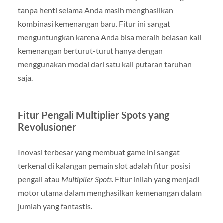
tanpa henti selama Anda masih menghasilkan
kombinasi kemenangan baru. Fitur ini sangat
menguntungkan karena Anda bisa meraih belasan kali
kemenangan berturut-turut hanya dengan
menggunakan modal dari satu kali putaran taruhan
saja.
Fitur Pengali Multiplier Spots yang
Revolusioner
Inovasi terbesar yang membuat game ini sangat
terkenal di kalangan pemain slot adalah fitur posisi
pengali atau
Multiplier Spots
. Fitur inilah yang menjadi
motor utama dalam menghasilkan kemenangan dalam
jumlah yang fantastis.