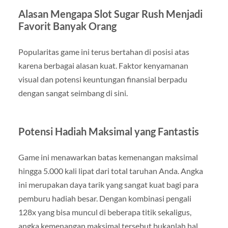
Alasan Mengapa Slot Sugar Rush Menjadi
Favorit Banyak Orang
Popularitas game ini terus bertahan di posisi atas
karena berbagai alasan kuat. Faktor kenyamanan
visual dan potensi keuntungan finansial berpadu
dengan sangat seimbang di sini.
Potensi Hadiah Maksimal yang Fantastis
Game ini menawarkan batas kemenangan maksimal
hingga 5.000 kali lipat dari total taruhan Anda. Angka
ini merupakan daya tarik yang sangat kuat bagi para
pemburu hadiah besar. Dengan kombinasi pengali
128x yang bisa muncul di beberapa titik sekaligus,
angka kemenangan maksimal tersebut bukanlah hal