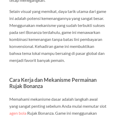
tetap menegangkan.
Selain visual yang memikat, daya tarik utama dari game
ini adalah potensi kemenangannya yang sangat besar.
Menggunakan mekanisme yang sudah terbukti sukses
pada seri Bonanza terdahulu, game ini menawarkan
kombinasi kemenangan tanpa batas lini pembayaran
konvensional. Kehadiran game ini membuktikan
bahwa tema lokal mampu bersaing di pasar global dan
menjadi favorit banyak pemain.
Cara Kerja dan Mekanisme Permainan
Rujak Bonanza
Memahami mekanisme dasar adalah langkah awal
yang sangat penting sebelum Anda mulai memutar slot
agen bola
Rujak Bonanza. Game ini menggunakan