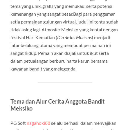
tema yang unik, grafis yang memukau, serta potensi
kemenangan yang sangat besar.Bagi para penggemar
setia permainan gulungan virtual, judul ini tentu sudah
tidak asing lagi. Atmosfer Meksiko yang kental dengan
festival Hari Kematian (
Dia de los Muertos
) menjadi
latar belakang utama yang membuat permainan ini
sangat hidup. Pemain akan diajak untuk ikut serta
dalam petualangan berburu harta karun bersama
kawanan bandit yang melegenda.
Tema dan Alur Cerita Anggota Bandit
Meksiko
PG Soft
nagahoki88
selalu berhasil dalam menyajikan