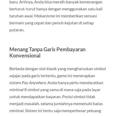
baru. Artinya, Anda bisa meraih banyak kemenangan
berturut-turut hanya dengan menggunakan satu kali
taruhan awal. Mekanisme ini memberikan sensasi
bermain yang cepat dan penuh kejutan di setiap
putaran.
Menang Tanpa Garis Pembayaran
Konvensional
Berbeda dengan slot klasik yang mengharuskan simbol
sejajar pada garis tertentu, game ini menerapkan
sistem
Pay Anywhere
. Anda hanya perlu mendaratkan
minimal 8 simbol yang sama di mana saja pada layar
untuk mendapatkan bayaran. Posisi simbol tidak
menjadi masalah, selama jumlahnya memenuhi batas
minimal. Sistem ini tentu saja memperbesar peluang