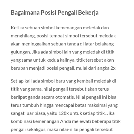
Bagaimana Posisi Pengali Bekerja
Ketika sebuah simbol kemenangan meledak dan
menghilang, posisi tempat simbol tersebut meledak
akan meninggalkan sebuah tanda di latar belakang
gulungan. Jika ada simbol lain yang meledak di titik
yang sama untuk kedua kalinya, titik tersebut akan
berubah menjadi posisi pengali, mulai dari angka 2x.
Setiap kali ada simbol baru yang kembali meledak di
titik yang sama, nilai pengali tersebut akan terus
berlipat ganda secara otomatis. Nilai pengali ini bisa
terus tumbuh hingga mencapai batas maksimal yang
sangat luar biasa, yaitu 128x untuk setiap titik. Jika
kombinasi kemenangan Anda melewati beberapa titik
pengali sekaligus, maka nilai-nilai pengali tersebut