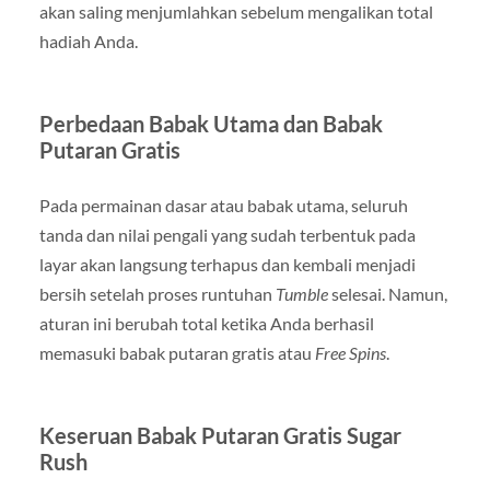
akan saling menjumlahkan sebelum mengalikan total
hadiah Anda.
Perbedaan Babak Utama dan Babak
Putaran Gratis
Pada permainan dasar atau babak utama, seluruh
tanda dan nilai pengali yang sudah terbentuk pada
layar akan langsung terhapus dan kembali menjadi
bersih setelah proses runtuhan
Tumble
selesai. Namun,
aturan ini berubah total ketika Anda berhasil
memasuki babak putaran gratis atau
Free Spins
.
Keseruan Babak Putaran Gratis Sugar
Rush