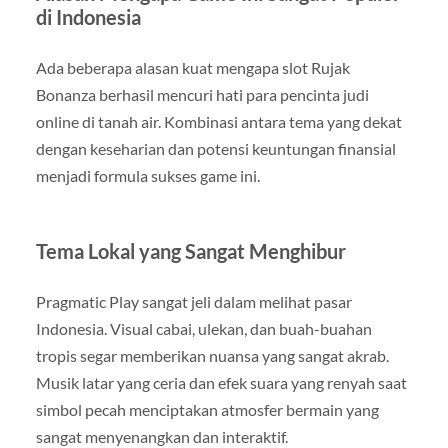
di Indonesia
Ada beberapa alasan kuat mengapa slot Rujak
Bonanza berhasil mencuri hati para pencinta judi
online di tanah air. Kombinasi antara tema yang dekat
dengan keseharian dan potensi keuntungan finansial
menjadi formula sukses game ini.
Tema Lokal yang Sangat Menghibur
Pragmatic Play sangat jeli dalam melihat pasar
Indonesia. Visual cabai, ulekan, dan buah-buahan
tropis segar memberikan nuansa yang sangat akrab.
Musik latar yang ceria dan efek suara yang renyah saat
simbol pecah menciptakan atmosfer bermain yang
sangat menyenangkan dan interaktif.