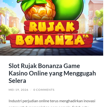
Slot Rujak Bonanza Game
Kasino Online yang Menggugah
Selera
MEI 19, 2026
/
0 COMMENTS
Industri perjudian online terus menghadirkan inovasi