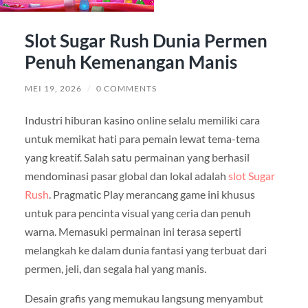
Slot Sugar Rush Dunia Permen
Penuh Kemenangan Manis
MEI 19, 2026
/
0 COMMENTS
Industri hiburan kasino online selalu memiliki cara
untuk memikat hati para pemain lewat tema-tema
yang kreatif. Salah satu permainan yang berhasil
mendominasi pasar global dan lokal adalah
slot Sugar
Rush
. Pragmatic Play merancang game ini khusus
untuk para pencinta visual yang ceria dan penuh
warna. Memasuki permainan ini terasa seperti
melangkah ke dalam dunia fantasi yang terbuat dari
permen, jeli, dan segala hal yang manis.
Desain grafis yang memukau langsung menyambut