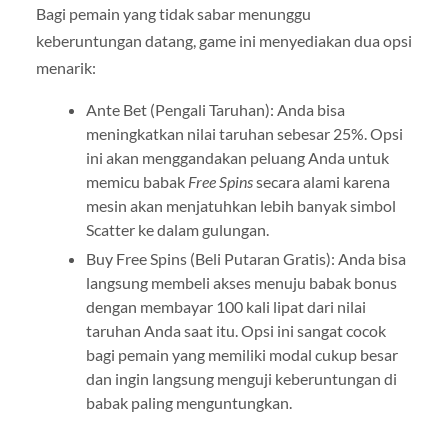
Bagi pemain yang tidak sabar menunggu
keberuntungan datang, game ini menyediakan dua opsi
menarik:
Ante Bet (Pengali Taruhan): Anda bisa
meningkatkan nilai taruhan sebesar 25%. Opsi
ini akan menggandakan peluang Anda untuk
memicu babak
Free Spins
secara alami karena
mesin akan menjatuhkan lebih banyak simbol
Scatter ke dalam gulungan.
Buy Free Spins (Beli Putaran Gratis): Anda bisa
langsung membeli akses menuju babak bonus
dengan membayar 100 kali lipat dari nilai
taruhan Anda saat itu. Opsi ini sangat cocok
bagi pemain yang memiliki modal cukup besar
dan ingin langsung menguji keberuntungan di
babak paling menguntungkan.