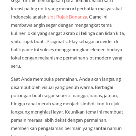
segar untuk memanjakan para pemain. Salah satu
kreasi paling unik yang mencuri perhatian masyarakat
Indonesia adalah
slot Rujak Bonanza
. Game ini
membawa angin segar dengan mengangkat tema
kuliner lokal yang sangat akrab di telinga dan lidah kita,
yaitu rujak buah. Pragmatic Play sebagai provider di
balik game ini sukses menggabungkan elemen budaya
lokal dengan mekanisme permainan slot modern yang
seru.
Saat Anda membuka permainan, Anda akan langsung
disambut oleh visual yang penuh warna. Berbagai
potongan buah segar seperti mangga, nanas, jambu,
hingga cabai merah yang menjadi simbol ikonik rujak
langsung menghiasi layar. Keunikan tema ini membuat
pemain merasa lebih dekat dengan permainan,
memberikan pengalaman bermain yang santai namun