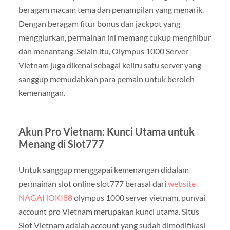
beragam macam tema dan penampilan yang menarik.
Dengan beragam fitur bonus dan jackpot yang
menggiurkan, permainan ini memang cukup menghibur
dan menantang. Selain itu, Olympus 1000 Server
Vietnam juga dikenal sebagai keliru satu server yang
sanggup memudahkan para pemain untuk beroleh
kemenangan.
Akun Pro Vietnam: Kunci Utama untuk
Menang di Slot777
Untuk sanggup menggapai kemenangan didalam
permainan slot online slot777 berasal dari
website
NAGAHOKI88
olympus 1000 server vietnam, punyai
account pro Vietnam merupakan kunci utama. Situs
Slot Vietnam adalah account yang sudah dimodifikasi