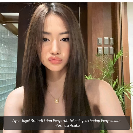
Agen Togel Broto4D dan Pengaruh Teknologi terhadap Pengelolaan
Informasi Angka