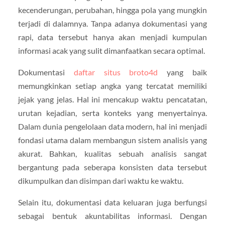
kecenderungan, perubahan, hingga pola yang mungkin
terjadi di dalamnya. Tanpa adanya dokumentasi yang
rapi, data tersebut hanya akan menjadi kumpulan
informasi acak yang sulit dimanfaatkan secara optimal.
Dokumentasi
daftar situs broto4d
yang baik
memungkinkan setiap angka yang tercatat memiliki
jejak yang jelas. Hal ini mencakup waktu pencatatan,
urutan kejadian, serta konteks yang menyertainya.
Dalam dunia pengelolaan data modern, hal ini menjadi
fondasi utama dalam membangun sistem analisis yang
akurat. Bahkan, kualitas sebuah analisis sangat
bergantung pada seberapa konsisten data tersebut
dikumpulkan dan disimpan dari waktu ke waktu.
Selain itu, dokumentasi data keluaran juga berfungsi
sebagai bentuk akuntabilitas informasi. Dengan