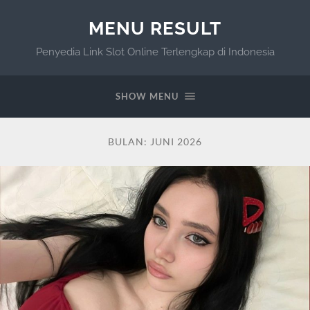
MENU RESULT
Penyedia Link Slot Online Terlengkap di Indonesia
SHOW MENU
BULAN:
JUNI 2026