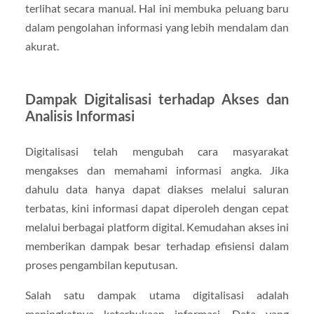
terlihat secara manual. Hal ini membuka peluang baru
dalam pengolahan informasi yang lebih mendalam dan
akurat.
Dampak Digitalisasi terhadap Akses dan
Analisis Informasi
Digitalisasi telah mengubah cara masyarakat
mengakses dan memahami informasi angka. Jika
dahulu data hanya dapat diakses melalui saluran
terbatas, kini informasi dapat diperoleh dengan cepat
melalui berbagai platform digital. Kemudahan akses ini
memberikan dampak besar terhadap efisiensi dalam
proses pengambilan keputusan.
Salah satu dampak utama digitalisasi adalah
meningkatnya keterbukaan informasi. Data yang