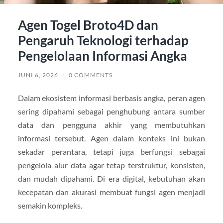
Agen Togel Broto4D dan
Pengaruh Teknologi terhadap
Pengelolaan Informasi Angka
JUNI 6, 2026
/
0 COMMENTS
Dalam ekosistem informasi berbasis angka, peran agen
sering dipahami sebagai penghubung antara sumber
data dan pengguna akhir yang membutuhkan
informasi tersebut. Agen dalam konteks ini bukan
sekadar perantara, tetapi juga berfungsi sebagai
pengelola alur data agar tetap terstruktur, konsisten,
dan mudah dipahami. Di era digital, kebutuhan akan
kecepatan dan akurasi membuat fungsi agen menjadi
semakin kompleks.