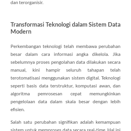
dan terorganisir.
Transformasi Teknologi dalam Sistem Data
Modern
Perkembangan teknologi telah membawa perubahan
besar dalam cara informasi angka dikelola. Jika
sebelumnya proses pengolahan data dilakukan secara
manual, kini hampir seluruh tahapan telah
terotomatisasi menggunakan sistem digital. Teknologi
seperti basis data terstruktur, komputasi awan, dan
algoritma pemrosesan cepat memungkinkan
pengelolaan data dalam skala besar dengan lebih
efisien.
Salah satu perubahan signifikan adalah kemampuan
sistem untuk memproses data secara real-time. Hal ini