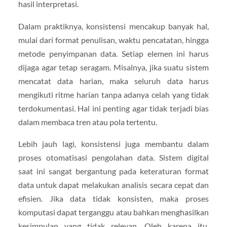
hasil interpretasi.
Dalam praktiknya, konsistensi mencakup banyak hal,
mulai dari format penulisan, waktu pencatatan, hingga
metode penyimpanan data. Setiap elemen ini harus
dijaga agar tetap seragam. Misalnya, jika suatu sistem
mencatat data harian, maka seluruh data harus
mengikuti ritme harian tanpa adanya celah yang tidak
terdokumentasi. Hal ini penting agar tidak terjadi bias
dalam membaca tren atau pola tertentu.
Lebih jauh lagi, konsistensi juga membantu dalam
proses otomatisasi pengolahan data. Sistem digital
saat ini sangat bergantung pada keteraturan format
data untuk dapat melakukan analisis secara cepat dan
efisien. Jika data tidak konsisten, maka proses
komputasi dapat terganggu atau bahkan menghasilkan
kesimpulan yang tidak relevan. Oleh karena itu,