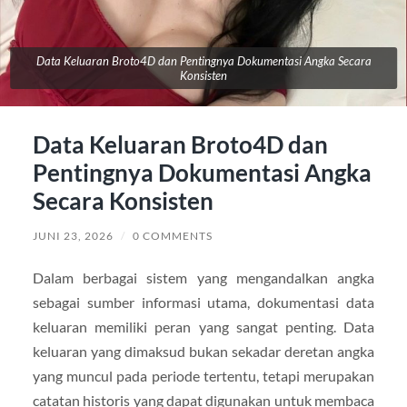
Data Keluaran Broto4D dan Pentingnya Dokumentasi Angka Secara
Konsisten
Data Keluaran Broto4D dan
Pentingnya Dokumentasi Angka
Secara Konsisten
JUNI 23, 2026
/
0 COMMENTS
Dalam berbagai sistem yang mengandalkan angka
sebagai sumber informasi utama, dokumentasi data
keluaran memiliki peran yang sangat penting. Data
keluaran yang dimaksud bukan sekadar deretan angka
yang muncul pada periode tertentu, tetapi merupakan
catatan historis yang dapat digunakan untuk membaca