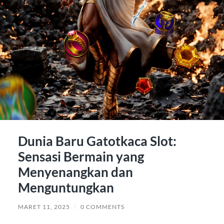
Dunia Baru Gatotkaca Slot:
Sensasi Bermain yang
Menyenangkan dan
Menguntungkan
MARET 11, 2025
/
0 COMMENTS