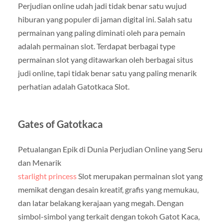
Perjudian online udah jadi tidak benar satu wujud
hiburan yang populer di jaman digital ini. Salah satu
permainan yang paling diminati oleh para pemain
adalah permainan slot. Terdapat berbagai type
permainan slot yang ditawarkan oleh berbagai situs
judi online, tapi tidak benar satu yang paling menarik
perhatian adalah Gatotkaca Slot.
Gates of Gatotkaca
Petualangan Epik di Dunia Perjudian Online yang Seru
dan Menarik
starlight princess
Slot merupakan permainan slot yang
memikat dengan desain kreatif, grafis yang memukau,
dan latar belakang kerajaan yang megah. Dengan
simbol-simbol yang terkait dengan tokoh Gatot Kaca,