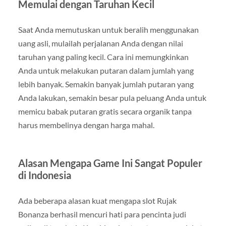
Memulai dengan Taruhan Kecil
Saat Anda memutuskan untuk beralih menggunakan
uang asli, mulailah perjalanan Anda dengan nilai
taruhan yang paling kecil. Cara ini memungkinkan
Anda untuk melakukan putaran dalam jumlah yang
lebih banyak. Semakin banyak jumlah putaran yang
Anda lakukan, semakin besar pula peluang Anda untuk
memicu babak putaran gratis secara organik tanpa
harus membelinya dengan harga mahal.
Alasan Mengapa Game Ini Sangat Populer
di Indonesia
Ada beberapa alasan kuat mengapa slot Rujak
Bonanza berhasil mencuri hati para pencinta judi