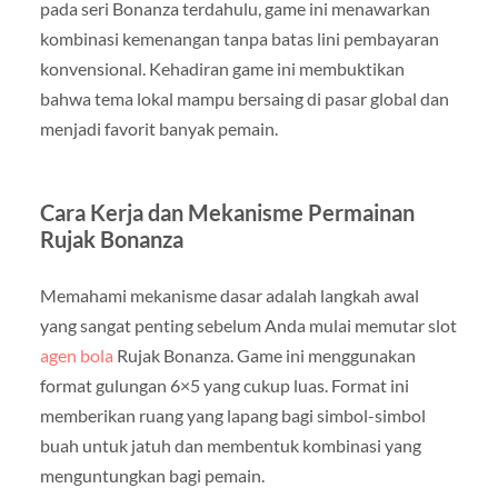
pada seri Bonanza terdahulu, game ini menawarkan
kombinasi kemenangan tanpa batas lini pembayaran
konvensional. Kehadiran game ini membuktikan
bahwa tema lokal mampu bersaing di pasar global dan
menjadi favorit banyak pemain.
Cara Kerja dan Mekanisme Permainan
Rujak Bonanza
Memahami mekanisme dasar adalah langkah awal
yang sangat penting sebelum Anda mulai memutar slot
agen bola
Rujak Bonanza. Game ini menggunakan
format gulungan 6×5 yang cukup luas. Format ini
memberikan ruang yang lapang bagi simbol-simbol
buah untuk jatuh dan membentuk kombinasi yang
menguntungkan bagi pemain.