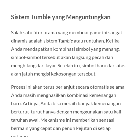
Sistem Tumble yang Menguntungkan
Salah satu fitur utama yang membuat game ini sangat
dinamis adalah sistem
Tumble
atau runtuhan. Ketika
Anda mendapatkan kombinasi simbol yang menang,
simbol-simbol tersebut akan langsung pecah dan
menghilang dari layar. Setelah itu, simbol baru dari atas
akan jatuh mengisi kekosongan tersebut.
Proses ini akan terus berlanjut secara otomatis selama
Anda masih menghasilkan kombinasi kemenangan
baru. Artinya, Anda bisa meraih banyak kemenangan
berturut-turut hanya dengan menggunakan satu kali
taruhan awal. Mekanisme ini memberikan sensasi
bermain yang cepat dan penuh kejutan di setiap
putaran.