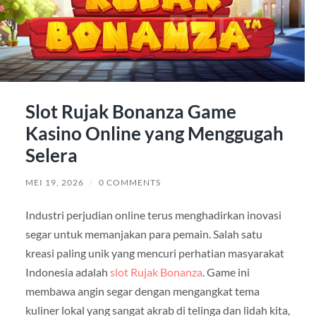
Slot Rujak Bonanza Game
Kasino Online yang Menggugah
Selera
MEI 19, 2026
/
0 COMMENTS
Industri perjudian online terus menghadirkan inovasi
segar untuk memanjakan para pemain. Salah satu
kreasi paling unik yang mencuri perhatian masyarakat
Indonesia adalah
slot Rujak Bonanza
. Game ini
membawa angin segar dengan mengangkat tema
kuliner lokal yang sangat akrab di telinga dan lidah kita,