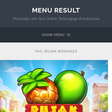
MENU RESULT
Penyedia Link Slot Online Terlengkap di Indonesia
SHOW MENU
TAG:
RUJAK BONANZA