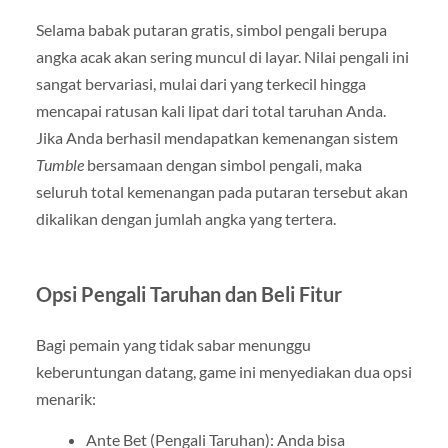
Selama babak putaran gratis, simbol pengali berupa
angka acak akan sering muncul di layar. Nilai pengali ini
sangat bervariasi, mulai dari yang terkecil hingga
mencapai ratusan kali lipat dari total taruhan Anda.
Jika Anda berhasil mendapatkan kemenangan sistem
Tumble
bersamaan dengan simbol pengali, maka
seluruh total kemenangan pada putaran tersebut akan
dikalikan dengan jumlah angka yang tertera.
Opsi Pengali Taruhan dan Beli Fitur
Bagi pemain yang tidak sabar menunggu
keberuntungan datang, game ini menyediakan dua opsi
menarik:
Ante Bet (Pengali Taruhan): Anda bisa