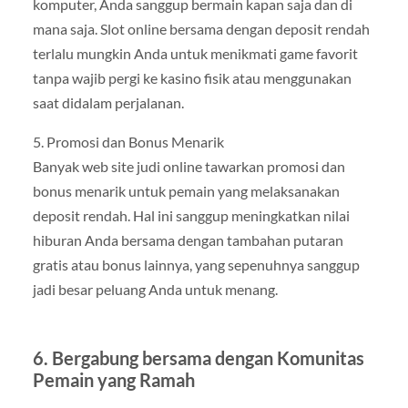
komputer, Anda sanggup bermain kapan saja dan di
mana saja. Slot online bersama dengan deposit rendah
terlalu mungkin Anda untuk menikmati game favorit
tanpa wajib pergi ke kasino fisik atau menggunakan
saat didalam perjalanan.
5. Promosi dan Bonus Menarik
Banyak web site judi online tawarkan promosi dan
bonus menarik untuk pemain yang melaksanakan
deposit rendah. Hal ini sanggup meningkatkan nilai
hiburan Anda bersama dengan tambahan putaran
gratis atau bonus lainnya, yang sepenuhnya sanggup
jadi besar peluang Anda untuk menang.
6. Bergabung bersama dengan Komunitas
Pemain yang Ramah