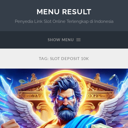
MENU RESULT
Penyedia Link Slot Online Terlengkap di Indonesia
SHOW MENU
TAG:
SLOT DEPOSIT 10K