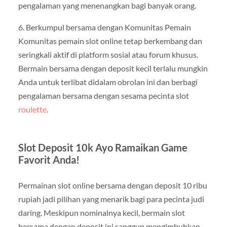
pengalaman yang menenangkan bagi banyak orang.
6. Berkumpul bersama dengan Komunitas Pemain
Komunitas pemain slot online tetap berkembang dan
seringkali aktif di platform sosial atau forum khusus.
Bermain bersama dengan deposit kecil terlalu mungkin
Anda untuk terlibat didalam obrolan ini dan berbagi
pengalaman bersama dengan sesama pecinta slot
roulette
.
Slot Deposit 10k Ayo Ramaikan Game
Favorit Anda!
Permainan slot online bersama dengan deposit 10 ribu
rupiah jadi pilihan yang menarik bagi para pecinta judi
daring. Meskipun nominalnya kecil, bermain slot
bersama dengan deposit ini sanggup mengimbuhkan