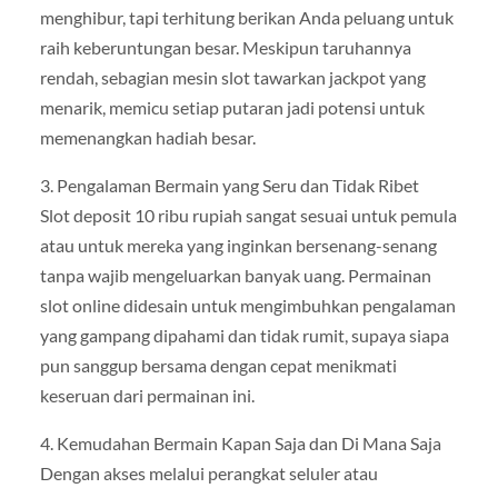
menghibur, tapi terhitung berikan Anda peluang untuk
raih keberuntungan besar. Meskipun taruhannya
rendah, sebagian mesin slot tawarkan jackpot yang
menarik, memicu setiap putaran jadi potensi untuk
memenangkan hadiah besar.
3. Pengalaman Bermain yang Seru dan Tidak Ribet
Slot deposit 10 ribu rupiah sangat sesuai untuk pemula
atau untuk mereka yang inginkan bersenang-senang
tanpa wajib mengeluarkan banyak uang. Permainan
slot online didesain untuk mengimbuhkan pengalaman
yang gampang dipahami dan tidak rumit, supaya siapa
pun sanggup bersama dengan cepat menikmati
keseruan dari permainan ini.
4. Kemudahan Bermain Kapan Saja dan Di Mana Saja
Dengan akses melalui perangkat seluler atau