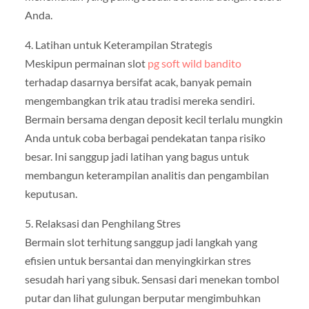
Anda.
4. Latihan untuk Keterampilan Strategis
Meskipun permainan slot
pg soft wild bandito
terhadap dasarnya bersifat acak, banyak pemain
mengembangkan trik atau tradisi mereka sendiri.
Bermain bersama dengan deposit kecil terlalu mungkin
Anda untuk coba berbagai pendekatan tanpa risiko
besar. Ini sanggup jadi latihan yang bagus untuk
membangun keterampilan analitis dan pengambilan
keputusan.
5. Relaksasi dan Penghilang Stres
Bermain slot terhitung sanggup jadi langkah yang
efisien untuk bersantai dan menyingkirkan stres
sesudah hari yang sibuk. Sensasi dari menekan tombol
putar dan lihat gulungan berputar mengimbuhkan