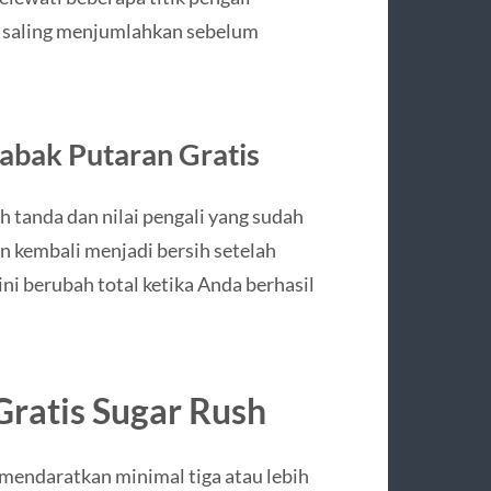
kan saling menjumlahkan sebelum
bak Putaran Gratis
 tanda dan nilai pengali yang sudah
n kembali menjadi bersih setelah
ini berubah total ketika Anda berhasil
ratis Sugar Rush
mendaratkan minimal tiga atau lebih