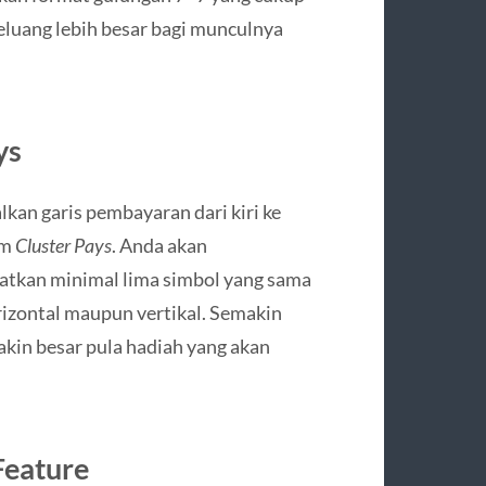
eluang lebih besar bagi munculnya
ys
kan garis pembayaran dari kiri ke
em
Cluster Pays
. Anda akan
atkan minimal lima simbol yang sama
orizontal maupun vertikal. Semakin
kin besar pula hadiah yang akan
eature