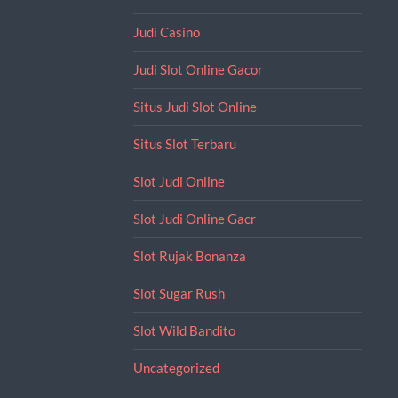
Judi Casino
Judi Slot Online Gacor
Situs Judi Slot Online
Situs Slot Terbaru
Slot Judi Online
Slot Judi Online Gacr
Slot Rujak Bonanza
Slot Sugar Rush
Slot Wild Bandito
Uncategorized