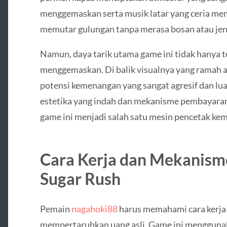
menggemaskan serta musik latar yang ceria m
memutar gulungan tanpa merasa bosan atau jen
Namun, daya tarik utama game ini tidak hanya 
menggemaskan. Di balik visualnya yang ramah 
potensi kemenangan yang sangat agresif dan lua
estetika yang indah dan mekanisme pembayar
game ini menjadi salah satu mesin pencetak kem
Cara Kerja dan Mekanism
Sugar Rush
Pemain
nagahoki88
harus memahami cara kerja
mempertaruhkan uang asli. Game ini mengguna