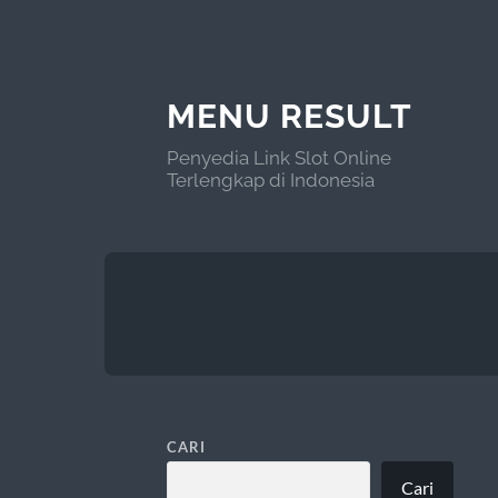
MENU RESULT
Penyedia Link Slot Online
Terlengkap di Indonesia
CARI
Cari