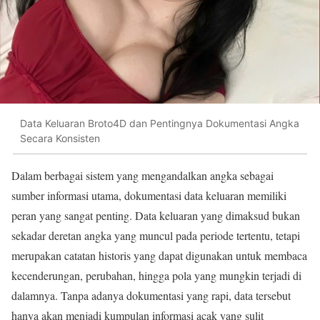
Data Keluaran Broto4D dan Pentingnya Dokumentasi Angka
Secara Konsisten
Dalam berbagai sistem yang mengandalkan angka sebagai
sumber informasi utama, dokumentasi data keluaran memiliki
peran yang sangat penting. Data keluaran yang dimaksud bukan
sekadar deretan angka yang muncul pada periode tertentu, tetapi
merupakan catatan historis yang dapat digunakan untuk membaca
kecenderungan, perubahan, hingga pola yang mungkin terjadi di
dalamnya. Tanpa adanya dokumentasi yang rapi, data tersebut
hanya akan menjadi kumpulan informasi acak yang sulit