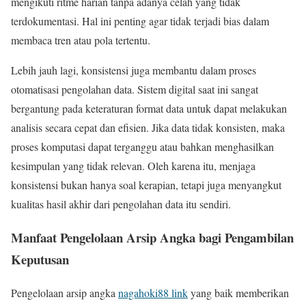
mengikuti ritme harian tanpa adanya celah yang tidak
terdokumentasi. Hal ini penting agar tidak terjadi bias dalam
membaca tren atau pola tertentu.
Lebih jauh lagi, konsistensi juga membantu dalam proses
otomatisasi pengolahan data. Sistem digital saat ini sangat
bergantung pada keteraturan format data untuk dapat melakukan
analisis secara cepat dan efisien. Jika data tidak konsisten, maka
proses komputasi dapat terganggu atau bahkan menghasilkan
kesimpulan yang tidak relevan. Oleh karena itu, menjaga
konsistensi bukan hanya soal kerapian, tetapi juga menyangkut
kualitas hasil akhir dari pengolahan data itu sendiri.
Manfaat Pengelolaan Arsip Angka bagi Pengambilan
Keputusan
Pengelolaan arsip angka
nagahoki88 link
yang baik memberikan