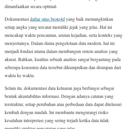
dimanfaatkan secara optimal.
Dokumentasi
daftar situs broto4d
yang baik memungkinkan
setiap angka yang tercatat memiliki jejak yang jelas. Hal ini
mencakup waktu pencatatan, urutan kejadian, serta konteks yang
menyertainya. Dalam dunia pengelolaan data modern, hal ini
menjadi fondasi utama dalam membangun sistem analisis yang
akurat. Bahkan, kualitas sebuah analisis sangat bergantung pada
seberapa konsisten data tersebut dikumpulkan dan disimpan dari
waktu ke waktu.
Selain itu, dokumentasi data keluaran juga berfungsi sebagai
bentuk akuntabilitas informasi. Dengan adanya catatan yang
terstruktur, setiap perubahan atau perbedaan data dapat ditelusuri
kembali dengan mudah. Ini membantu mengurangi risiko
kesalahan interpretasi yang sering terjadi ketika data tidak
memiliki struktur pencatatan yang jelas.