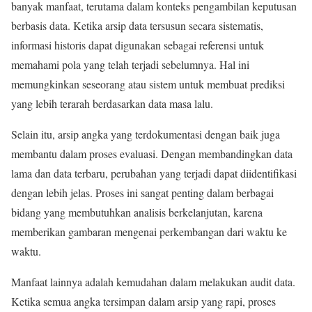
banyak manfaat, terutama dalam konteks pengambilan keputusan
berbasis data. Ketika arsip data tersusun secara sistematis,
informasi historis dapat digunakan sebagai referensi untuk
memahami pola yang telah terjadi sebelumnya. Hal ini
memungkinkan seseorang atau sistem untuk membuat prediksi
yang lebih terarah berdasarkan data masa lalu.
Selain itu, arsip angka yang terdokumentasi dengan baik juga
membantu dalam proses evaluasi. Dengan membandingkan data
lama dan data terbaru, perubahan yang terjadi dapat diidentifikasi
dengan lebih jelas. Proses ini sangat penting dalam berbagai
bidang yang membutuhkan analisis berkelanjutan, karena
memberikan gambaran mengenai perkembangan dari waktu ke
waktu.
Manfaat lainnya adalah kemudahan dalam melakukan audit data.
Ketika semua angka tersimpan dalam arsip yang rapi, proses