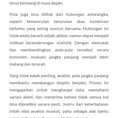
terus berulang di masa depan.
Pola juga bisa dilihat dari hubungan antarangka,
seperti kemunculan berurutan atau kombinasi
tertentu yang sering muncul bersama. Hubungan ini
tidak selalu berarti sebab-akibat, namun dapat menjadi
indikasi kecenderungan statistik. Dengan mencatat
dan membandingkan pola-pola tersebut secara
konsisten, evaluasi jangka panjang menjadi lebih
matang dan terarah.
Yang tidak kalah penting, analisis pola jangka panjang
membantu membangun disiplin berpikir. Proses ini
mengajarkan untuk menghargai data, memahami
variasi alami, dan menerima bahwa tidak semua hal
bisa diprediksi secara pasti. Justru dari keterbatasan
inilah nilai analisis muncul, yaitu sebagai alat bantu