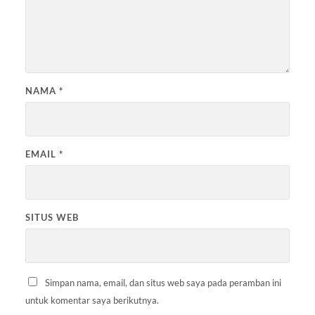
NAMA
*
EMAIL
*
SITUS WEB
Simpan nama, email, dan situs web saya pada peramban ini
untuk komentar saya berikutnya.