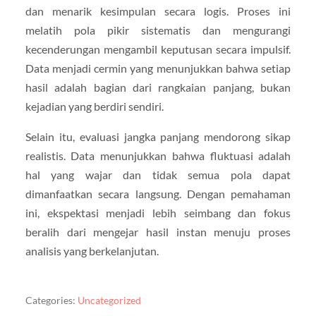
dan menarik kesimpulan secara logis. Proses ini
melatih pola pikir sistematis dan mengurangi
kecenderungan mengambil keputusan secara impulsif.
Data menjadi cermin yang menunjukkan bahwa setiap
hasil adalah bagian dari rangkaian panjang, bukan
kejadian yang berdiri sendiri.
Selain itu, evaluasi jangka panjang mendorong sikap
realistis. Data menunjukkan bahwa fluktuasi adalah
hal yang wajar dan tidak semua pola dapat
dimanfaatkan secara langsung. Dengan pemahaman
ini, ekspektasi menjadi lebih seimbang dan fokus
beralih dari mengejar hasil instan menuju proses
analisis yang berkelanjutan.
Categories:
Uncategorized