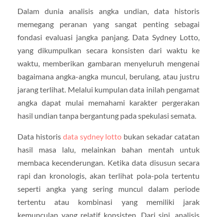
Dalam dunia analisis angka undian, data historis
memegang peranan yang sangat penting sebagai
fondasi evaluasi jangka panjang. Data Sydney Lotto,
yang dikumpulkan secara konsisten dari waktu ke
waktu, memberikan gambaran menyeluruh mengenai
bagaimana angka-angka muncul, berulang, atau justru
jarang terlihat. Melalui kumpulan data inilah pengamat
angka dapat mulai memahami karakter pergerakan
hasil undian tanpa bergantung pada spekulasi semata.
Data historis
data sydney lotto
bukan sekadar catatan
hasil masa lalu, melainkan bahan mentah untuk
membaca kecenderungan. Ketika data disusun secara
rapi dan kronologis, akan terlihat pola-pola tertentu
seperti angka yang sering muncul dalam periode
tertentu atau kombinasi yang memiliki jarak
kemunculan yang relatif konsisten. Dari sini, analisis