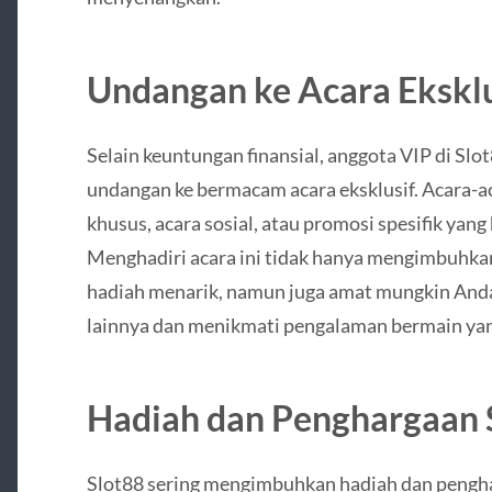
Undangan ke Acara Eksklu
Selain keuntungan finansial, anggota VIP di Sl
undangan ke bermacam acara eksklusif. Acara-a
khusus, acara sosial, atau promosi spesifik yang
Menghadiri acara ini tidak hanya mengimbuh
hadiah menarik, namun juga amat mungkin Anda
lainnya dan menikmati pengalaman bermain ya
Hadiah dan Penghargaan 
Slot88 sering mengimbuhkan hadiah dan pengha