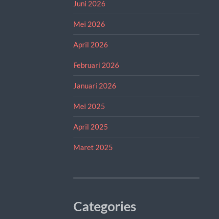
Juni 2026
Mei 2026
April 2026
Februari 2026
Januari 2026
Mei 2025
April 2025
Maret 2025
Categories