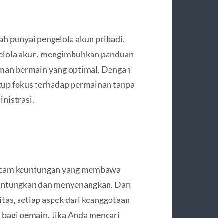
ah punyai pengelola akun pribadi.
gelola akun, mengimbuhkan panduan
man bermain yang optimal. Dengan
gup fokus terhadap permainan tanpa
inistrasi.
macam keuntungan yang membawa
ntungkan dan menyenangkan. Dari
tas, setiap aspek dari keanggotaan
bagi pemain. Jika Anda mencari