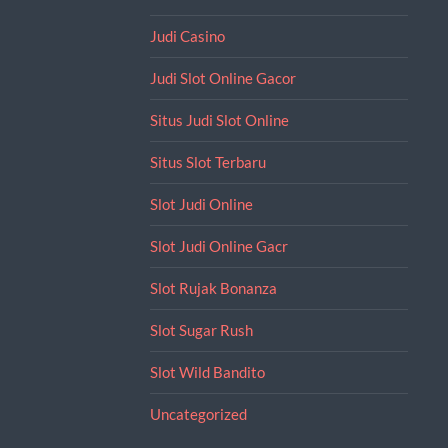
Judi Casino
Judi Slot Online Gacor
Situs Judi Slot Online
Situs Slot Terbaru
Slot Judi Online
Slot Judi Online Gacr
Slot Rujak Bonanza
Slot Sugar Rush
Slot Wild Bandito
Uncategorized