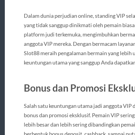
Dalam dunia perjudian online, standing VIP sela
yang tidak sanggup dinikmati oleh pemain biasa.
platform judi terkemuka, mengimbuhkan berma
anggota VIP mereka. Dengan bermacam layanan 
Slot88 meraih pengalaman bermain yang lebih un
keuntungan utama yang sanggup Anda dapatkan 
Bonus dan Promosi Eksklu
Salah satu keuntungan utama jadi anggota VIP 
bonus dan promosi eksklusif. Pemain VIP serin
lebih besar dan lebih sering dibandingkan pemai
berbentuk bonus deposit, cashback, sampai put