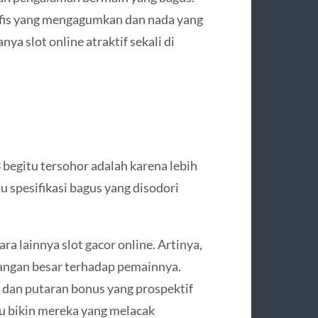
afis yang mengagumkan dan nada yang
a slot online atraktif sekali di
begitu tersohor adalah karena lebih
atu spesifikasi bagus yang disodori
ra lainnya slot gacor online. Artinya,
angan besar terhadap pemainnya.
dan putaran bonus yang prospektif
lu bikin mereka yang melacak