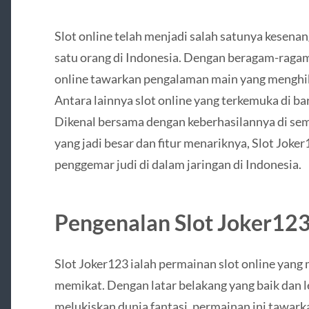
Slot online telah menjadi salah satunya kesenan
satu orang di Indonesia. Dengan beragam-ragam 
online tawarkan pengalaman main yang menghi
Antara lainnya slot online yang terkemuka di ba
Dikenal bersama dengan keberhasilannya di 
yang jadi besar dan fitur menariknya, Slot Joker
penggemar judi di dalam jaringan di Indonesia.
Pengenalan Slot Joker12
Slot Joker123 ialah permainan slot online yang
memikat. Dengan latar belakang yang baik dan l
melukiskan dunia fantasi, permainan ini tawar