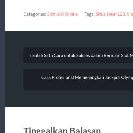
Categories:
Slot Judi Online
Tags:
Situs Joker123
,
Sl
« Salah Satu Cara untuk Sukses dalam Bermain Slot 
Cara Profesional Memenangkan Jackpot Olymp
Tinggalkan Balasan