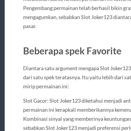
Pengembang permainan telah berhasil bikin gr
mengagumkan, sebabkan Slot Joker123 diantarany
pasar.
Beberapa spek Favorite
Diantara satu argument mengapa Slot Joker123 
dari satu spek teratasnya. Itu yaitu lebih dari s
mirip permainan ini:
Slot Gacor: Slot Joker123 diketahui menjadi anta
permainan ini kerapkali memberikannya kemen
Kombinasi sinyal yang memberinya keuntungan 
sebabkan Slot Joker123 menjadi preferensi per