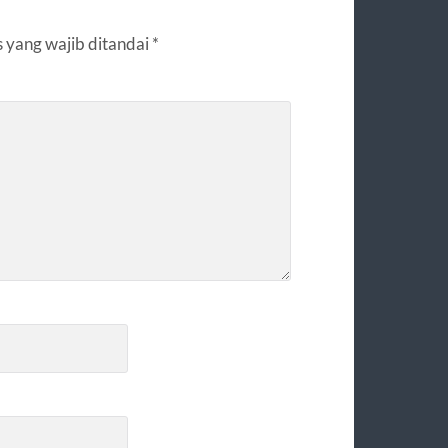
 yang wajib ditandai
*