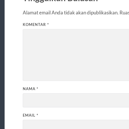
Alamat email Anda tidak akan dipublikasikan.
Ruas
KOMENTAR
*
NAMA
*
EMAIL
*